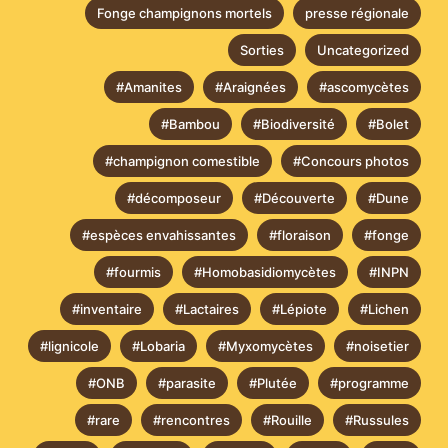
Fonge champignons mortels
presse régionale
Sorties
Uncategorized
#Amanites
#Araignées
#ascomycètes
#Bambou
#Biodiversité
#Bolet
#champignon comestible
#Concours photos
#décomposeur
#Découverte
#Dune
#espèces envahissantes
#floraison
#fonge
#fourmis
#Homobasidiomycètes
#INPN
#inventaire
#Lactaires
#Lépiote
#Lichen
#lignicole
#Lobaria
#Myxomycètes
#noisetier
#ONB
#parasite
#Plutée
#programme
#rare
#rencontres
#Rouille
#Russules