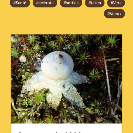
#Santé
#sclérote
#sorties
#toiles
#Vers
#Voeux