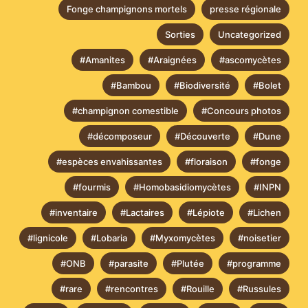
Fonge champignons mortels
presse régionale
Sorties
Uncategorized
#Amanites
#Araignées
#ascomycètes
#Bambou
#Biodiversité
#Bolet
#champignon comestible
#Concours photos
#décomposeur
#Découverte
#Dune
#espèces envahissantes
#floraison
#fonge
#fourmis
#Homobasidiomycètes
#INPN
#inventaire
#Lactaires
#Lépiote
#Lichen
#lignicole
#Lobaria
#Myxomycètes
#noisetier
#ONB
#parasite
#Plutée
#programme
#rare
#rencontres
#Rouille
#Russules