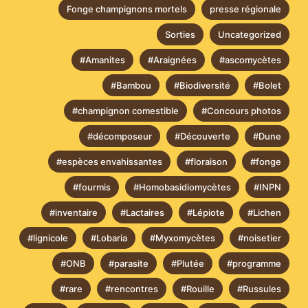
Fonge champignons mortels
presse régionale
Sorties
Uncategorized
#Amanites
#Araignées
#ascomycètes
#Bambou
#Biodiversité
#Bolet
#champignon comestible
#Concours photos
#décomposeur
#Découverte
#Dune
#espèces envahissantes
#floraison
#fonge
#fourmis
#Homobasidiomycètes
#INPN
#inventaire
#Lactaires
#Lépiote
#Lichen
#lignicole
#Lobaria
#Myxomycètes
#noisetier
#ONB
#parasite
#Plutée
#programme
#rare
#rencontres
#Rouille
#Russules