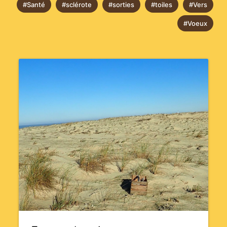
#Santé
#sclérote
#sorties
#toiles
#Vers
#Voeux