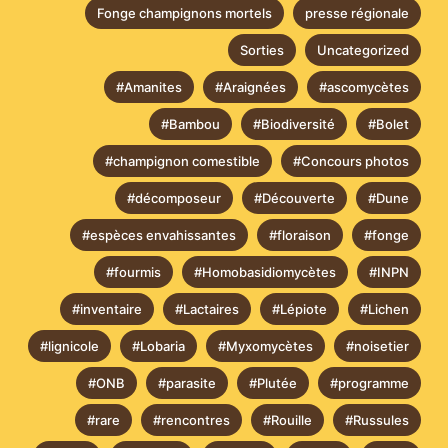
Fonge champignons mortels
presse régionale
Sorties
Uncategorized
#Amanites
#Araignées
#ascomycètes
#Bambou
#Biodiversité
#Bolet
#champignon comestible
#Concours photos
#décomposeur
#Découverte
#Dune
#espèces envahissantes
#floraison
#fonge
#fourmis
#Homobasidiomycètes
#INPN
#inventaire
#Lactaires
#Lépiote
#Lichen
#lignicole
#Lobaria
#Myxomycètes
#noisetier
#ONB
#parasite
#Plutée
#programme
#rare
#rencontres
#Rouille
#Russules