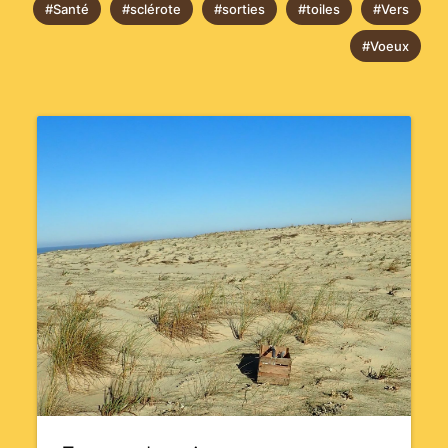
#Santé
#sclérote
#sorties
#toiles
#Vers
#Voeux