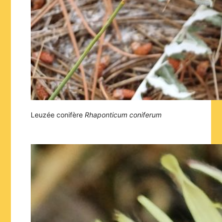
Leuzée conifère
Rhaponticum coniferum