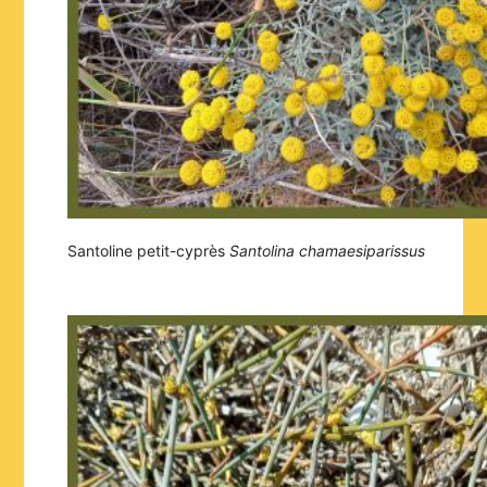
Santoline petit-cyprès
Santolina chamaesiparissus