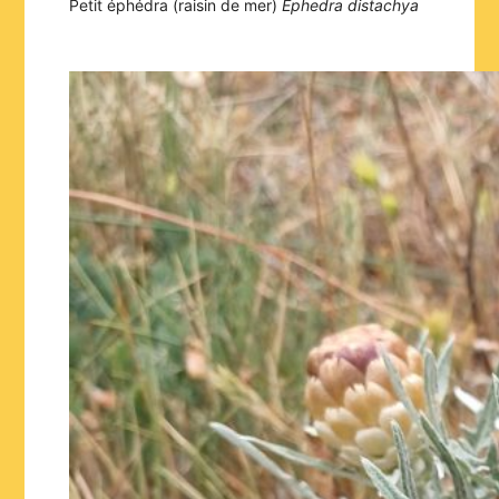
Petit éphédra (raisin de mer)
Ephedra distachya