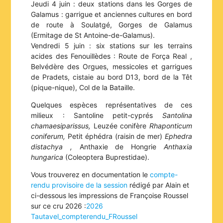
Jeudi 4 juin : deux stations dans les Gorges de
Galamus : garrigue et anciennes cultures en bord
de route à Soulatgé, Gorges de Galamus
(Ermitage de St Antoine-de-Galamus).
Vendredi 5 juin : six stations sur les terrains
acides des Fenouillèdes : Route de Força Real ,
Belvédère des Orgues, messicoles et garrigues
de Pradets, cistaie au bord D13, bord de la Têt
(pique-nique), Col de la Bataille.
Quelques espèces représentatives de ces
milieux : Santoline petit-cyprés
Santolina
chamaesiparissus,
Leuzée conifère
R
haponticum
coniferum,
Petit éphédra (raisin de mer)
Ephedra
distachya ,
Anthaxie de Hongrie
Anthaxia
hungarica
(Coleoptera Buprestidae).
Vous trouverez en documentation le
compte-
rendu provisoire de la session
rédigé par Alain et
ci-dessous les impressions de Françoise Roussel
sur ce cru 2026 :
2026
Tautavel_compterendu_FRoussel