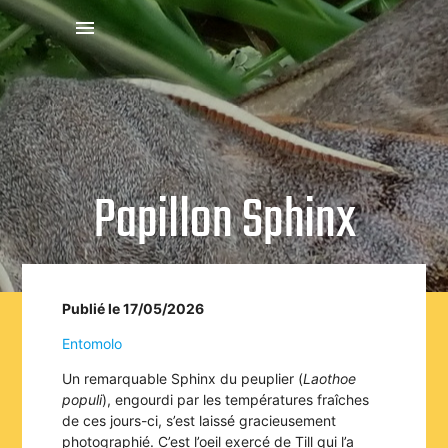
menu
Papillon Sphinx
Publié le 17/05/2026
Entomolo
Un remarquable Sphinx du peuplier (
Laothoe
populi
), engourdi par les températures fraîches
de ces jours-ci, s’est laissé gracieusement
photographié. C’est l’oeil exercé de Till qui l’a