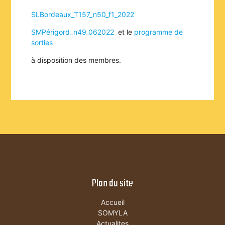
SLBordeaux_T157_n50_f1_2022
SMPérigord_n49_062022
et le
programme de
sorties
à disposition des membres.
Plan du site
Accueil
SOMYLA
Actualites