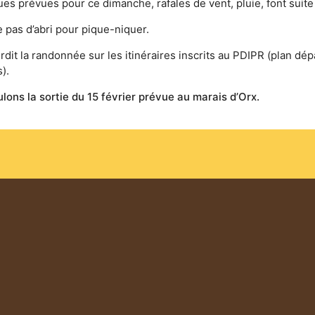
es prévues pour ce dimanche, rafales de vent, pluie, font suit
e pas d’abri pour pique-niquer.
rdit la randonnée sur les itinéraires inscrits au PDIPR (plan dé
).
ons la sortie du 15 février prévue au marais d’Orx.